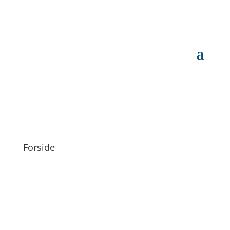
Forside